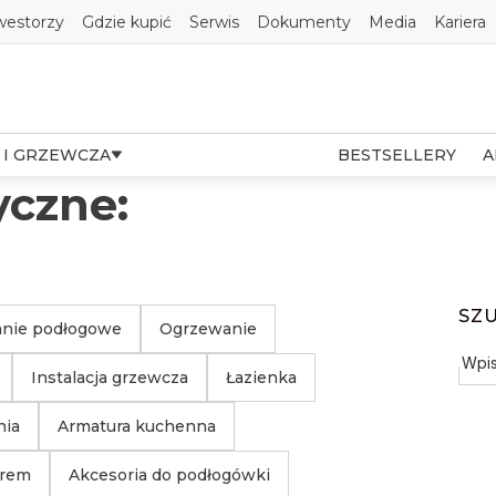
westorzy
Gdzie kupić
Serwis
Dokumenty
Media
Kariera
 I GRZEWCZA
BESTSELLERY
A
yczne:
SZ
nie podłogowe
Ogrzewanie
Instalacja grzewcza
Łazienka
nia
Armatura kuchenna
trem
Akcesoria do podłogówki