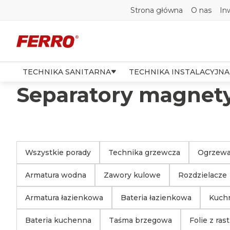
Strona główna
O nas
In
TECHNIKA SANITARNA
TECHNIKA INSTALACYJNA
Separatory magnet
Wszystkie porady
Technika grzewcza
Ogrzewa
Armatura wodna
Zawory kulowe
Rozdzielacze
Armatura łazienkowa
Bateria łazienkowa
Kuch
Bateria kuchenna
Taśma brzegowa
Folie z ras