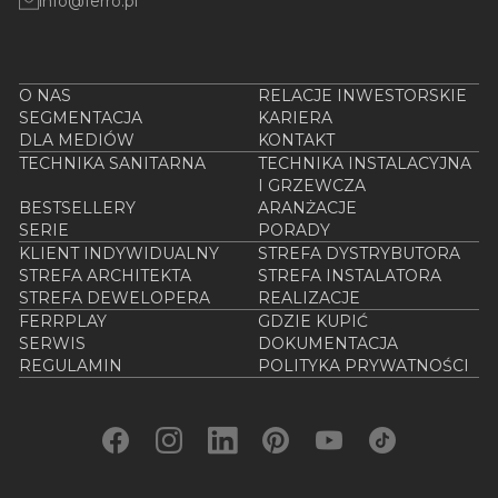
info@ferro.pl
O NAS
RELACJE INWESTORSKIE
SEGMENTACJA
KARIERA
DLA MEDIÓW
KONTAKT
TECHNIKA SANITARNA
TECHNIKA INSTALACYJNA
I GRZEWCZA
BESTSELLERY
ARANŻACJE
SERIE
PORADY
KLIENT INDYWIDUALNY
STREFA DYSTRYBUTORA
STREFA ARCHITEKTA
STREFA INSTALATORA
STREFA DEWELOPERA
REALIZACJE
FERRPLAY
GDZIE KUPIĆ
SERWIS
DOKUMENTACJA
REGULAMIN
POLITYKA PRYWATNOŚCI