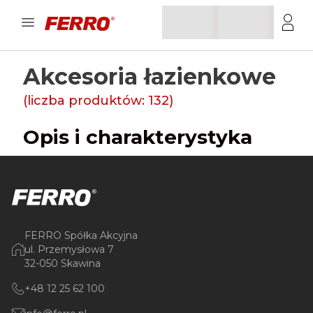
Akcesoria łazienkowe
(liczba produktów:
132
)
Opis i charakterystyka
FERRO Spółka Akcyjna
ul. Przemysłowa 7
32-050 Skawina
+48 12 25 62 100