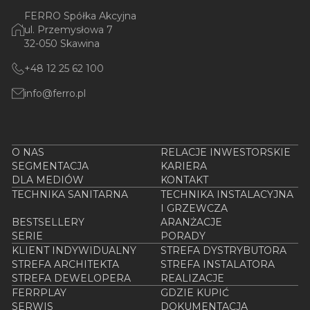
FERRO Spółka Akcyjna
ul. Przemysłowa 7
32-050 Skawina
+48 12 25 62 100
info@ferro.pl
O NAS
RELACJE INWESTORSKIE
SEGMENTACJA
KARIERA
DLA MEDIÓW
KONTAKT
TECHNIKA SANITARNA
TECHNIKA INSTALACYJNA
I GRZEWCZA
BESTSELLERY
ARANŻACJE
SERIE
PORADY
KLIENT INDYWIDUALNY
STREFA DYSTRYBUTORA
STREFA ARCHITEKTA
STREFA INSTALATORA
STREFA DEWELOPERA
REALIZACJE
FERRPLAY
GDZIE KUPIĆ
SERWIS
DOKUMENTACJA