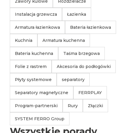
Zawory kulowe
Rozdzielacze
Instalacja grzewcza
Łazienka
Armatura łazienkowa
Bateria łazienkowa
Kuchnia
Armatura kuchenna
Bateria kuchenna
Taśma brzegowa
Folie z rastrem
Akcesoria do podłogówki
Płyty systemowe
separatory
Separatory magnetyczne
FERRPLAY
Program-partnerski
Rury
Złączki
SYSTEM FERRO Group
Wszystkie porady