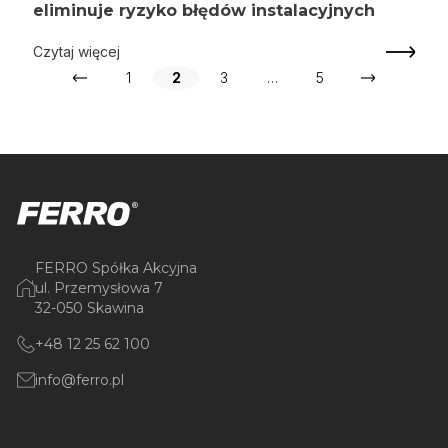
eliminuje ryzyko błędów instalacyjnych
Czytaj więcej
1
2
3
…
5
FERRO Spółka Akcyjna
ul. Przemysłowa 7
32-050 Skawina
+48 12 25 62 100
info@ferro.pl