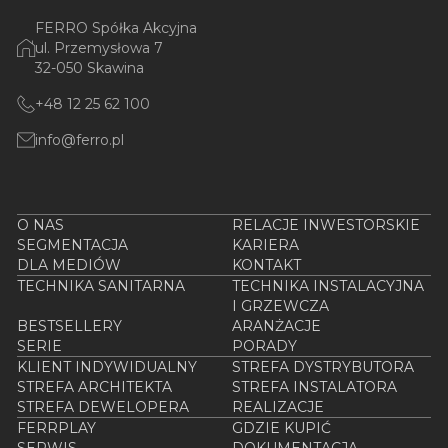
FERRO Spółka Akcyjna
ul. Przemysłowa 7
32-050 Skawina
+48 12 25 62 100
info@ferro.pl
O NAS
RELACJE INWESTORSKIE
SEGMENTACJA
KARIERA
DLA MEDIÓW
KONTAKT
TECHNIKA SANITARNA
TECHNIKA INSTALACYJNA
I GRZEWCZA
BESTSELLERY
ARANŻACJE
SERIE
PORADY
KLIENT INDYWIDUALNY
STREFA DYSTRYBUTORA
STREFA ARCHITEKTA
STREFA INSTALATORA
STREFA DEWELOPERA
REALIZACJE
FERRPLAY
GDZIE KUPIĆ