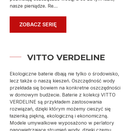
Geometryczne formy o łagodnych krawędziach,
modnie pochylone korpusy i czarna barwa baterii
z kolekcji VITTO BLACK VERDELINE to doskonała
baza do tworzenia odważnych, komfortowych
aranżacji. Co więcej, za sprawą innowacyjnych
komponentów zastosowanych w urządzeniach
możemy wykreować łazienkę zgodną z
najważniejszym obecnie trendem ekologicznym,
czyli przyjazną środowisku. Ograniczniki
przepływu i perlatory napowietrzające strumień
pozwalają oszczędzać wodę, a co za tym idzie,
nasze pieniądze. Re…
ZOBACZ SERIĘ