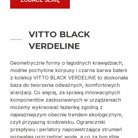
ale także armatury. Baterie z szykownej linii
ALGEO SQUARE BLACK-CHROME zostały
zaprojektowane w oparciu o formę prostokąta i
pokryte czarną powłoką, z którą zestawiono
niewielkie fragmenty w kolorze stali. Elegancko i
luksusowo prezentują się zarówno w
kontrastowym zestawieniu z bielą, jak i w
wariancie monochromatycznym. Wysoką jakość
produktu potwierdza pię…
ZOBACZ SERIĘ
VITTO BLACK
VERDELINE