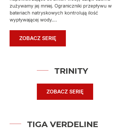
VITTO VERDELINE
Ekologiczne baterie dbają nie tylko o środowisko,
lecz także o naszą kieszeń. Oszczędność wody
przekłada się bowiem na konkretne oszczędności
w domowym budżecie. Baterie z kolekcji VITTO
VERDELINE są przykładem zastosowania
rozwiązań, dzięki którym możemy cieszyć się
łazienką piękną, ekologiczną i ekonomiczną.
Modele umywalkowe wyposażono w perlatory
napowietrzające strumień wody, dzięki czemu
zużywamy jej mniej. Ograniczniki przepływu w
bateriach natryskowych kontrolują ilość
wypływającej wody.…
ZOBACZ SERIĘ