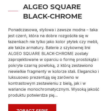
lub retro. Doskonale uzupełnią wystrój, będąc
przysłowiową kropką nad „i” szykownych
aranżacji. ANTICA kreuje wnętrza o wyjątkowej
estetyce. Jest synonimem elegancji, luksusu i
komfortu.
ZOBACZ SERIĘ
ALGEO SQUARE
BLACK-CHROME
Ponadczasowa, stylowa i zawsze modna – taka
jest czerń, która na dobre rozgościła się w
łazienkach nie tylko jako kolor płytek czy mebli,