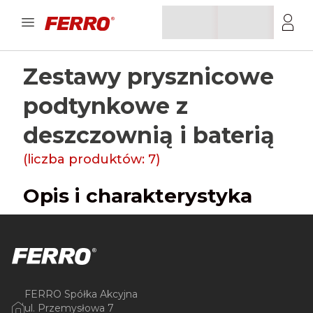
Zestawy prysznicowe
podtynkowe z
deszczownią i baterią
(liczba produktów:
7
)
Opis i charakterystyka
FERRO Spółka Akcyjna
ul. Przemysłowa 7