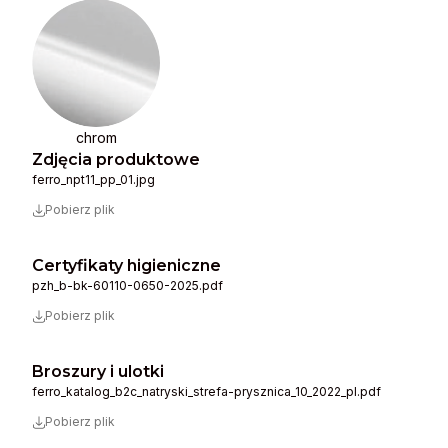
chrom
Zdjęcia produktowe
ferro_npt11_pp_01.jpg
Pobierz plik
Certyfikaty higieniczne
pzh_b-bk-60110-0650-2025.pdf
Pobierz plik
Broszury i ulotki
ferro_katalog_b2c_natryski_strefa-prysznica_10_2022_pl.pdf
Pobierz plik