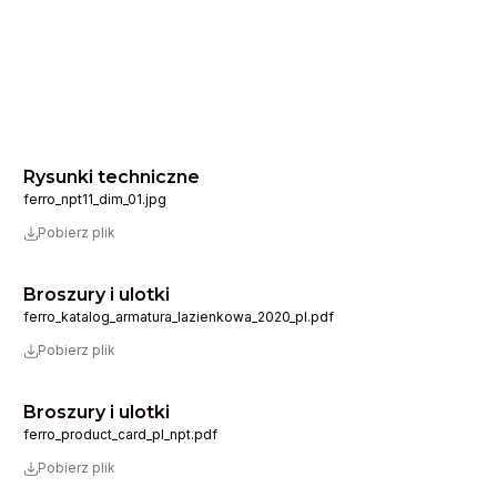
Rysunki techniczne
ferro_npt11_dim_01.jpg
Pobierz plik
Broszury i ulotki
ferro_katalog_armatura_lazienkowa_2020_pl.pdf
Pobierz plik
Broszury i ulotki
ferro_product_card_pl_npt.pdf
Pobierz plik