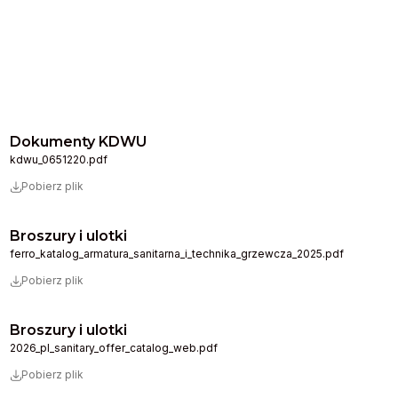
Dokumenty KDWU
kdwu_0651220.pdf
Pobierz plik
Broszury i ulotki
ferro_katalog_armatura_sanitarna_i_technika_grzewcza_2025.pdf
Pobierz plik
Broszury i ulotki
2026_pl_sanitary_offer_catalog_web.pdf
Pobierz plik