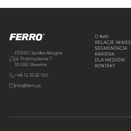
O NAS
RELACJE INWES
SEGMENTACJA
FERRO Spółka Akcyjna
KARIERA
ul. Przemysłowa 7
DLA MEDIÓW
32-050 Skawina
KONTAKT
+48 12 25 62 100
info@ferro.pl