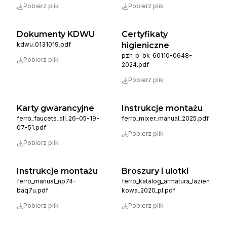
Pobierz plik
Pobierz plik
Dokumenty KDWU
Certyfikaty
kdwu_0131019.pdf
higieniczne
pzh_b-bk-60110-0648-
Pobierz plik
2024.pdf
Pobierz plik
Karty gwarancyjne
Instrukcje montażu
ferro_faucets_all_26-05-19-
ferro_mixer_manual_2025.pdf
07-51.pdf
Pobierz plik
Pobierz plik
Instrukcje montażu
Broszury i ulotki
ferro_manual_np74-
ferro_katalog_armatura_lazien
baq7u.pdf
kowa_2020_pl.pdf
Pobierz plik
Pobierz plik