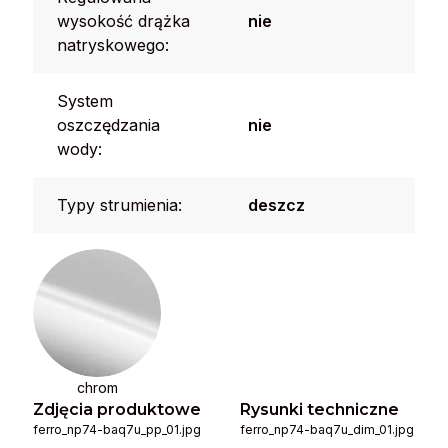
wysokość drążka
nie
natryskowego:
System
oszczędzania
nie
wody:
Typy strumienia:
deszcz
chrom
Zdjęcia produktowe
Rysunki techniczne
ferro_np74-baq7u_pp_01.jpg
ferro_np74-baq7u_dim_01.jpg