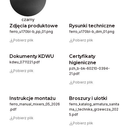
czarny
Zdjęcia produktowe
Rysunki techniczne
ferro_u170bl-b_pp_01.png
ferro_u170bl-b_dim_01.png
Pobierz plik
Pobierz plik
Dokumenty KDWU
Certyfikaty
kdwu_0711221.pdf
higieniczne
pzh_b-bk-60210-0394-
Pobierz plik
21.pdf
Pobierz plik
Instrukcje montażu
Broszury i ulotki
ferro_manual_mixers_05_2026
ferro_katalog_armatura_sanita
.pdf
rna_i_technika_grzewcza_202
5.pdf
Pobierz plik
Pobierz plik