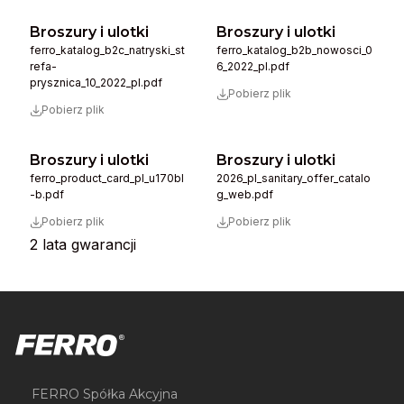
Broszury i ulotki
Broszury i ulotki
ferro_katalog_b2c_natryski_st
ferro_katalog_b2b_nowosci_0
refa-
6_2022_pl.pdf
prysznica_10_2022_pl.pdf
Pobierz plik
Pobierz plik
Broszury i ulotki
Broszury i ulotki
ferro_product_card_pl_u170bl
2026_pl_sanitary_offer_catalo
-b.pdf
g_web.pdf
Pobierz plik
Pobierz plik
2 lata gwarancji
FERRO Spółka Akcyjna