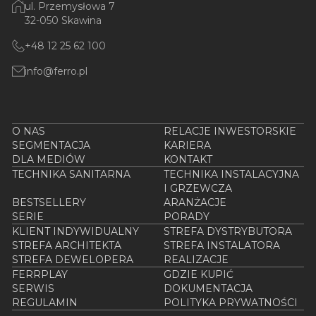
ul. Przemysłowa 7
32-050 Skawina
+48 12 25 62 100
info@ferro.pl
O NAS
RELACJE INWESTORSKIE
SEGMENTACJA
KARIERA
DLA MEDIÓW
KONTAKT
TECHNIKA SANITARNA
TECHNIKA INSTALACYJNA
I GRZEWCZA
BESTSELLERY
ARANŻACJE
SERIE
PORADY
KLIENT INDYWIDUALNY
STREFA DYSTRYBUTORA
STREFA ARCHITEKTA
STREFA INSTALATORA
STREFA DEWELOPERA
REALIZACJE
FERRPLAY
GDZIE KUPIĆ
SERWIS
DOKUMENTACJA
REGULAMIN
POLITYKA PRYWATNOŚCI