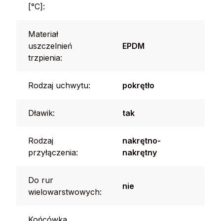
[°C]:
Materiał
uszczelnień
EPDM
trzpienia:
Rodzaj uchwytu:
pokrętło
Dławik:
tak
Rodzaj
nakrętno-
przyłączenia:
nakrętny
Do rur
nie
wielowarstwowych:
Końcówka