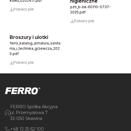
kdwu_0202417.pdf
higieniczne
pzh_b-bk-60110-0737-
Pobierz plik
2025.pdf
Pobierz plik
Broszury i ulotki
ferro_katalog_armatura_sanita
rna_i_technika_grzewcza_202
5.pdf
Pobierz plik
FERRO Spółka Akcyjna
ul. Przemysłowa 7
32-050 Skawina
+48 12 25 62 100