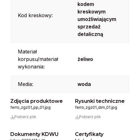
kodem
kreskowym
Kod kreskowy:
umożliwiającym
sprzedaż
detaliczną
Materiał
korpusu/materiał
żeliwo
wykonania:
Media:
woda
Zdjęcia produktowe
Rysunki techniczne
ferro_zgz01_pp_01.jpg
ferro_zgz01_dim_01.jpg
Pobierz plik
Pobierz plik
Dokumenty KDWU
Certyfikaty