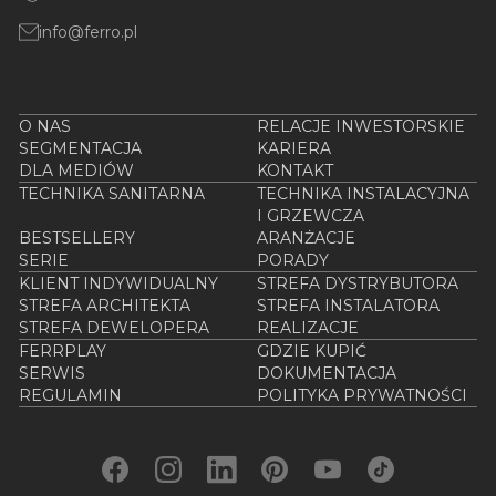
info@ferro.pl
O NAS
RELACJE INWESTORSKIE
SEGMENTACJA
KARIERA
DLA MEDIÓW
KONTAKT
TECHNIKA SANITARNA
TECHNIKA INSTALACYJNA
I GRZEWCZA
BESTSELLERY
ARANŻACJE
SERIE
PORADY
KLIENT INDYWIDUALNY
STREFA DYSTRYBUTORA
STREFA ARCHITEKTA
STREFA INSTALATORA
STREFA DEWELOPERA
REALIZACJE
FERRPLAY
GDZIE KUPIĆ
SERWIS
DOKUMENTACJA
REGULAMIN
POLITYKA PRYWATNOŚCI