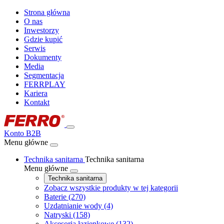
Strona główna
O nas
Inwestorzy
Gdzie kupić
Serwis
Dokumenty
Media
Segmentacja
FERRPLAY
Kariera
Kontakt
Konto B2B
Menu główne
Technika sanitarna
Technika sanitarna
Menu główne
Technika sanitarna
Zobacz wszystkie produkty w tej kategorii
Baterie
(270)
Uzdatnianie wody
(4)
Natryski
(158)
Akcesoria łazienkowe
(132)