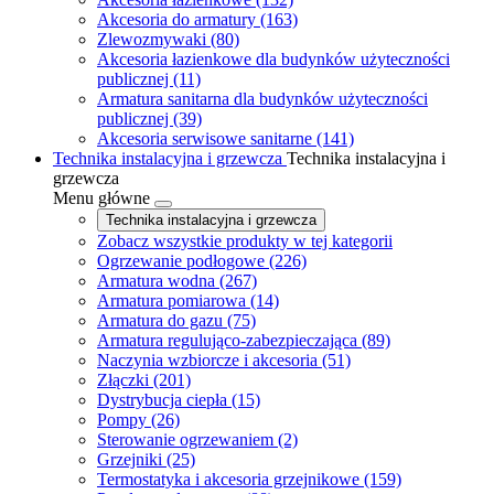
Akcesoria do armatury
(163)
Zlewozmywaki
(80)
Akcesoria łazienkowe dla budynków użyteczności
publicznej
(11)
Armatura sanitarna dla budynków użyteczności
publicznej
(39)
Akcesoria serwisowe sanitarne
(141)
Technika instalacyjna i grzewcza
Technika instalacyjna i
grzewcza
Menu główne
Technika instalacyjna i grzewcza
Zobacz wszystkie produkty w tej kategorii
Ogrzewanie podłogowe
(226)
Armatura wodna
(267)
Armatura pomiarowa
(14)
Armatura do gazu
(75)
Armatura regulująco-zabezpieczająca
(89)
Naczynia wzbiorcze i akcesoria
(51)
Złączki
(201)
Dystrybucja ciepła
(15)
Pompy
(26)
Sterowanie ogrzewaniem
(2)
Grzejniki
(25)
Termostatyka i akcesoria grzejnikowe
(159)