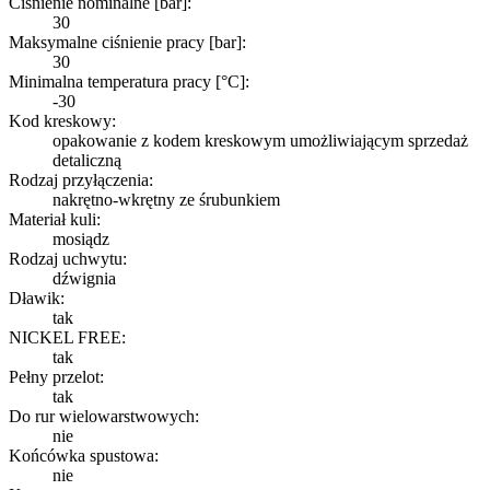
Ciśnienie nominalne [bar]:
30
Maksymalne ciśnienie pracy [bar]:
30
Minimalna temperatura pracy [°C]:
-30
Kod kreskowy:
opakowanie z kodem kreskowym umożliwiającym sprzedaż
detaliczną
Rodzaj przyłączenia:
nakrętno-wkrętny ze śrubunkiem
Materiał kuli:
mosiądz
Rodzaj uchwytu:
dźwignia
Dławik:
tak
NICKEL FREE:
tak
Pełny przelot:
tak
Do rur wielowarstwowych:
nie
Końcówka spustowa:
nie