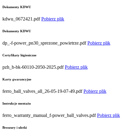
Dokumenty KDWU
kdwu_0672421.pdf
Pobierz plik
Dokumenty KDWU
dp_-f-power_pn30_sprezone_powietrze.pdf
Pobierz plik
Certyfikaty higieniczne
pzh_b-bk-60110-2050-2025.pdf
Pobierz plik
Karty gwarancyjne
ferro_ball_valves_all_26-05-19-07-49.pdf
Pobierz plik
Instrukcje montażu
ferro_warranty_manual_f-power_ball_valves.pdf
Pobierz plik
Broszury i ulotki