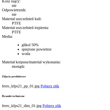
Kosz ssący:
nie
Odpowietrznik:
nie
Materiał uszczelnień kuli:
PTFE
Materiał uszczelnień trzpienia:
PTFE
Media:
glikol 50%
sprężone powietrze
woda
Materiał korpusu/materiał wykonania:
mosiądz
Zdjęcia produktowe
ferro_kfps21_pp_01.jpg
Pobierz plik
Rysunki techniczne
ferro_kfps21_dim_01.jpg
Pobierz plik