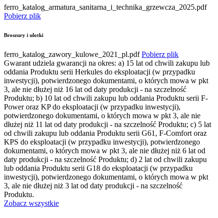
ferro_katalog_armatura_sanitarna_i_technika_grzewcza_2025.pdf
Pobierz plik
Broszury i ulotki
ferro_katalog_zawory_kulowe_2021_pl.pdf
Pobierz plik
Gwarant udziela gwarancji na okres: a) 15 lat od chwili zakupu lub
oddania Produktu serii Herkules do eksploatacji (w przypadku
inwestycji), potwierdzonego dokumentami, o których mowa w pkt
3, ale nie dłużej niż 16 lat od daty produkcji - na szczelność
Produktu; b) 10 lat od chwili zakupu lub oddania Produktu serii F-
Power oraz KP do eksploatacji (w przypadku inwestycji),
potwierdzonego dokumentami, o których mowa w pkt 3, ale nie
dłużej niż 11 lat od daty produkcji - na szczelność Produktu; c) 5 lat
od chwili zakupu lub oddania Produktu serii G61, F-Comfort oraz
KPS do eksploatacji (w przypadku inwestycji), potwierdzonego
dokumentami, o których mowa w pkt 3, ale nie dłużej niż 6 lat od
daty produkcji - na szczelność Produktu; d) 2 lat od chwili zakupu
lub oddania Produktu serii G18 do eksploatacji (w przypadku
inwestycji), potwierdzonego dokumentami, o których mowa w pkt
3, ale nie dłużej niż 3 lat od daty produkcji - na szczelność
Produktu.
Zobacz wszystkie