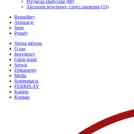
Przyłącza elastyczne
(88)
Akcesoria serwisowe, części zamienne
(33)
Bestsellery
Aranżacje
Serie
Porady
Strona główna
O nas
Inwestorzy
Gdzie kupić
Serwis
Dokumenty
Media
Segmentacja
FERRPLAY
Kariera
Kontakt