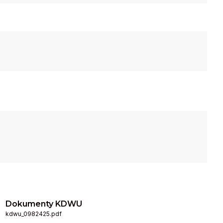
Dokumenty KDWU
kdwu_0982425.pdf