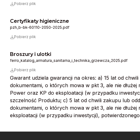
Pobierz plik
Certyfikaty higieniczne
pzh_b-bk-60110-2050-2025.pdf
Pobierz plik
Broszury i ulotki
ferro_katalog_armatura_sanitarna_i_technika_grzewcza_2025.pdf
Pobierz plik
Gwarant udziela gwarancji na okres: a) 15 lat od chwi
dokumentami, o których mowa w pkt 3, ale nie dłużej ni
Power oraz KP do eksploatacji (w przypadku inwestycji
szczelność Produktu; c) 5 lat od chwili zakupu lub od
dokumentami, o których mowa w pkt 3, ale nie dłużej ni
eksploatacji (w przypadku inwestycji), potwierdzonego