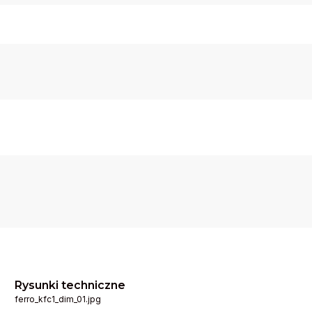
Rysunki techniczne
ferro_kfc1_dim_01.jpg