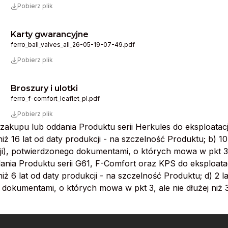
Pobierz plik
Karty gwarancyjne
ferro_ball_valves_all_26-05-19-07-49.pdf
Pobierz plik
Broszury i ulotki
ferro_f-comfort_leaflet_pl.pdf
Pobierz plik
li zakupu lub oddania Produktu serii Herkules do eksploatac
ż 16 lat od daty produkcji - na szczelność Produktu; b) 10 
), potwierdzonego dokumentami, o których mowa w pkt 3, ale
dania Produktu serii G61, F-Comfort oraz KPS do eksploata
ż 6 lat od daty produkcji - na szczelność Produktu; d) 2 l
 dokumentami, o których mowa w pkt 3, ale nie dłużej niż 3