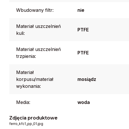
Wbudowany filtr:
nie
Materiał uszczelnień
PTFE
kuli:
Materiał uszczelnień
PTFE
trzpienia:
Materiał
korpusu/materiał
mosiądz
wykonania:
Media:
woda
Zdjęcia produktowe
ferro_kfc1_pp_01.jpg