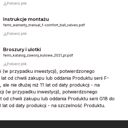
Pobierz plik
Instrukcje montażu
ferro_warranty_manual_f-comfort_ball_valves.pdf
Pobierz plik
Broszury i ulotki
ferro_katalog_zawory_kulowe_2021_pl.pdf
Pobierz plik
ji (w przypadku inwestycji), potwierdzonego
lat od chwili zakupu lub oddania Produktu serii F-
 nie dłużej niż 11 lat od daty produkcji - na
cji (w przypadku inwestycji), potwierdzonego
at od chwili zakupu lub oddania Produktu serii G18 do
 lat od daty produkcji - na szczelność Produktu.