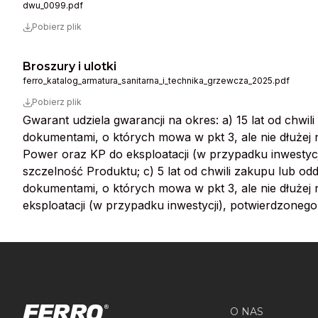
dwu_0099.pdf
Pobierz plik
Broszury i ulotki
ferro_katalog_armatura_sanitarna_i_technika_grzewcza_2025.pdf
Pobierz plik
Gwarant udziela gwarancji na okres: a) 15 lat od chwi
dokumentami, o których mowa w pkt 3, ale nie dłużej ni
Power oraz KP do eksploatacji (w przypadku inwestycji
szczelność Produktu; c) 5 lat od chwili zakupu lub od
dokumentami, o których mowa w pkt 3, ale nie dłużej ni
eksploatacji (w przypadku inwestycji), potwierdzonego
O NAS