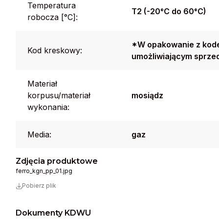
Temperatura
T2 (-20°C do 60°C)
robocza [°C]:
*W opakowanie z kode
Kod kreskowy:
umożliwiającym sprzed
Materiał
korpusu/materiał
mosiądz
wykonania:
Media:
gaz
Zdjęcia produktowe
ferro_kgn_pp_01.jpg
Pobierz plik
Dokumenty KDWU