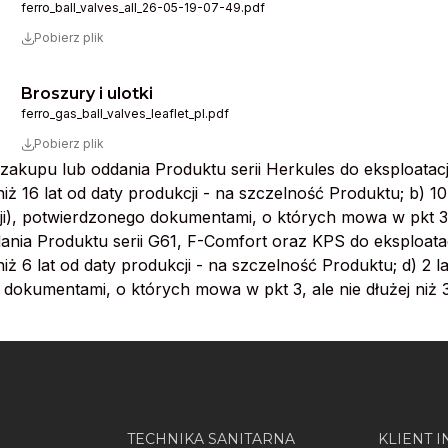
ferro_ball_valves_all_26-05-19-07-49.pdf
Pobierz plik
Broszury i ulotki
ferro_gas_ball_valves_leaflet_pl.pdf
Pobierz plik
li zakupu lub oddania Produktu serii Herkules do eksploatac
ż 16 lat od daty produkcji - na szczelność Produktu; b) 10 
), potwierdzonego dokumentami, o których mowa w pkt 3, ale
dania Produktu serii G61, F-Comfort oraz KPS do eksploata
ż 6 lat od daty produkcji - na szczelność Produktu; d) 2 l
 dokumentami, o których mowa w pkt 3, ale nie dłużej niż 3
TECHNIKA SANITARNA
KLIENT 