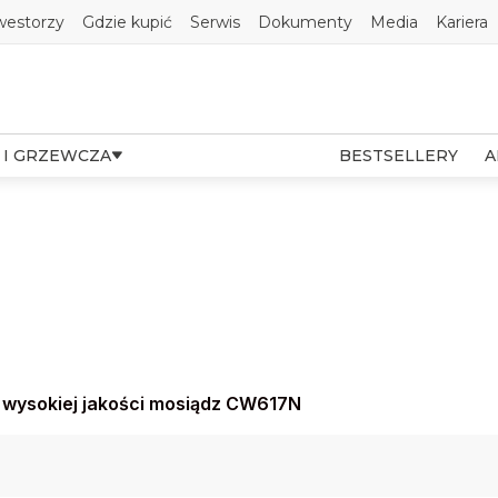
westorzy
Gdzie kupić
Serwis
Dokumenty
Media
Kariera
 I GRZEWCZA
BESTSELLERY
A
i: wysokiej jakości mosiądz CW617N