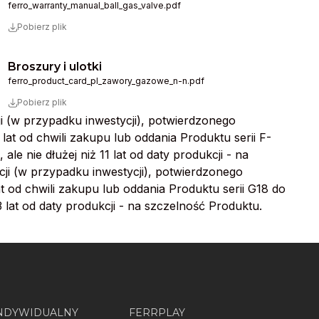
ferro_warranty_manual_ball_gas_valve.pdf
Pobierz plik
Broszury i ulotki
ferro_product_card_pl_zawory_gazowe_n-n.pdf
Pobierz plik
ji (w przypadku inwestycji), potwierdzonego
lat od chwili zakupu lub oddania Produktu serii F-
 nie dłużej niż 11 lat od daty produkcji - na
cji (w przypadku inwestycji), potwierdzonego
at od chwili zakupu lub oddania Produktu serii G18 do
 lat od daty produkcji - na szczelność Produktu.
INDYWIDUALNY
FERRPLAY