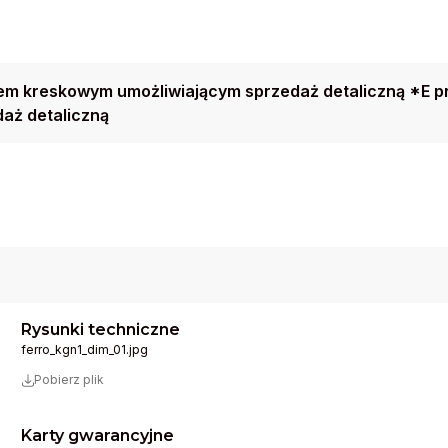
m kreskowym umożliwiającym sprzedaż detaliczną *E p
aż detaliczną
Rysunki techniczne
ferro_kgn1_dim_01.jpg
Pobierz plik
Karty gwarancyjne