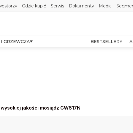
westorzy
Gdzie kupić
Serwis
Dokumenty
Media
Segmen
 I GRZEWCZA
BESTSELLERY
A
i: wysokiej jakości mosiądz CW617N