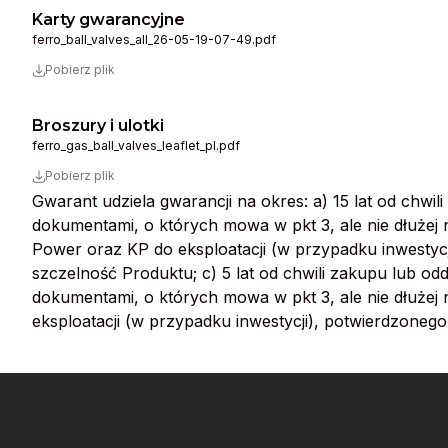
Karty gwarancyjne
ferro_ball_valves_all_26-05-19-07-49.pdf
Pobierz plik
Broszury i ulotki
ferro_gas_ball_valves_leaflet_pl.pdf
Pobierz plik
Gwarant udziela gwarancji na okres: a) 15 lat od chwi
dokumentami, o których mowa w pkt 3, ale nie dłużej ni
Power oraz KP do eksploatacji (w przypadku inwestycji
szczelność Produktu; c) 5 lat od chwili zakupu lub od
dokumentami, o których mowa w pkt 3, ale nie dłużej ni
eksploatacji (w przypadku inwestycji), potwierdzonego