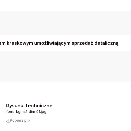
m kreskowym umożliwiającym sprzedaż detaliczną
Rysunki techniczne
ferro_kgms1_dim_01.jpg
Pobierz plik