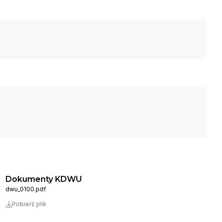
Dokumenty KDWU
dwu_0100.pdf
Pobierz plik