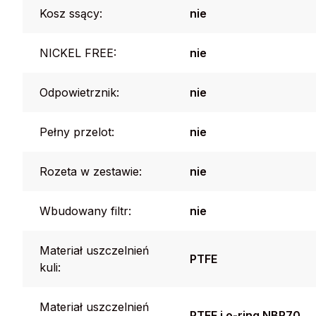
Kosz ssący:
nie
NICKEL FREE:
nie
Odpowietrznik:
nie
Pełny przelot:
nie
Rozeta w zestawie:
nie
Wbudowany filtr:
nie
Materiał uszczelnień
PTFE
kuli:
Materiał uszczelnień
PTFE i o-ring NBR70