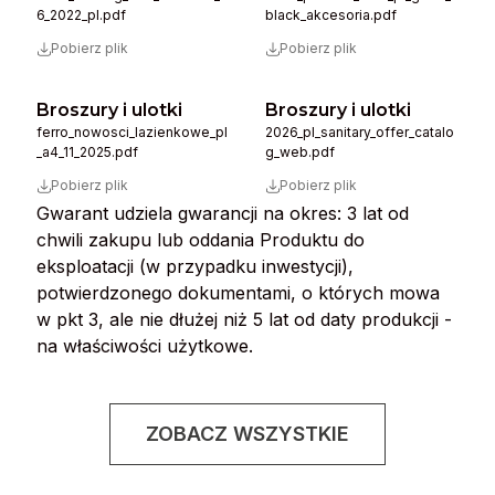
6_2022_pl.pdf
black_akcesoria.pdf
Pobierz plik
Pobierz plik
Broszury i ulotki
Broszury i ulotki
ferro_nowosci_lazienkowe_pl
2026_pl_sanitary_offer_catalo
_a4_11_2025.pdf
g_web.pdf
Pobierz plik
Pobierz plik
Gwarant udziela gwarancji na okres: 3 lat od
chwili zakupu lub oddania Produktu do
eksploatacji (w przypadku inwestycji),
potwierdzonego dokumentami, o których mowa
w pkt 3, ale nie dłużej niż 5 lat od daty produkcji -
na właściwości użytkowe.
ZOBACZ WSZYSTKIE