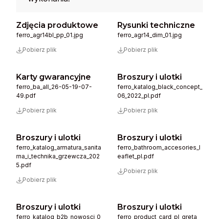
Zdjęcia produktowe
Rysunki techniczne
ferro_agr14bl_pp_01.jpg
ferro_agr14_dim_01.jpg
Pobierz plik
Pobierz plik
Karty gwarancyjne
Broszury i ulotki
ferro_ba_all_26-05-19-07-
ferro_katalog_black_concept_
49.pdf
06_2022_pl.pdf
Pobierz plik
Pobierz plik
Broszury i ulotki
Broszury i ulotki
ferro_katalog_armatura_sanita
ferro_bathroom_accesories_l
rna_i_technika_grzewcza_202
eaflet_pl.pdf
5.pdf
Pobierz plik
Pobierz plik
Broszury i ulotki
Broszury i ulotki
ferro_katalog_b2b_nowosci_0
ferro_product_card_pl_greta_