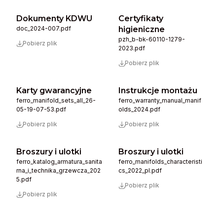
Dokumenty KDWU
Certyfikaty
doc_2024-007.pdf
higieniczne
pzh_b-bk-60110-1279-
Pobierz plik
2023.pdf
Pobierz plik
Karty gwarancyjne
Instrukcje montażu
ferro_manifold_sets_all_26-
ferro_warranty_manual_manif
05-19-07-53.pdf
olds_2024.pdf
Pobierz plik
Pobierz plik
Broszury i ulotki
Broszury i ulotki
ferro_katalog_armatura_sanita
ferro_manifolds_characteristi
rna_i_technika_grzewcza_202
cs_2022_pl.pdf
5.pdf
Pobierz plik
Pobierz plik