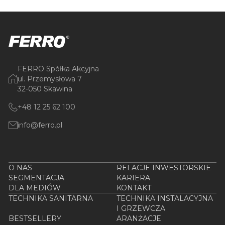
FERRO Spółka Akcyjna
ul. Przemysłowa 7
32-050 Skawina
+48 12 25 62 100
info@ferro.pl
O NAS
RELACJE INWESTORSKIE
SEGMENTACJA
KARIERA
DLA MEDIÓW
KONTAKT
TECHNIKA SANITARNA
TECHNIKA INSTALACYJNA
I GRZEWCZA
BESTSELLERY
ARANŻACJE