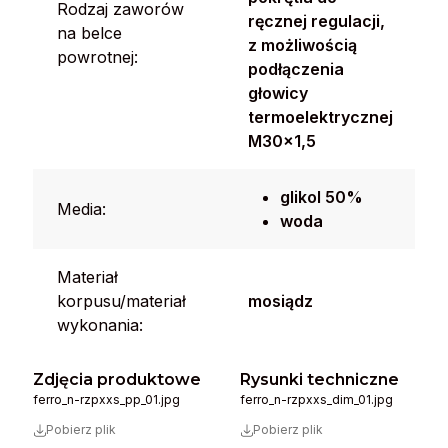
Rodzaj zaworów
ręcznej regulacji,
na belce
z możliwością
powrotnej:
podłączenia
głowicy
termoelektrycznej
M30x1,5
glikol 50%
Media:
woda
Materiał
korpusu/materiał
mosiądz
wykonania:
Zdjęcia produktowe
Rysunki techniczne
ferro_n-rzpxxs_pp_01.jpg
ferro_n-rzpxxs_dim_01.jpg
Pobierz plik
Pobierz plik