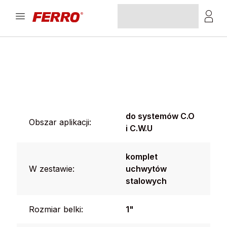
do systemów C.O
Obszar aplikacji:
i C.W.U
komplet
W zestawie:
uchwytów
stalowych
Rozmiar belki:
1"