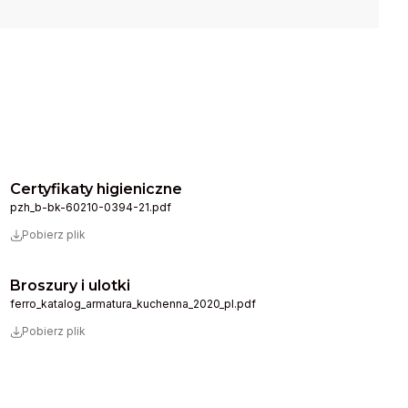
Certyfikaty higieniczne
pzh_b-bk-60210-0394-21.pdf
Pobierz plik
Broszury i ulotki
ferro_katalog_armatura_kuchenna_2020_pl.pdf
Pobierz plik