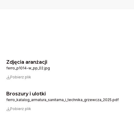
Zdjęcia aranżacji
ferro_p1014-w_pp_02.jpg
Pobierz plik
Broszury i ulotki
ferro_katalog_armatura_sanitarna_i_technika_grzewcza_2025.pdf
Pobierz plik