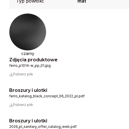
Typ powłoki:
mat
czarny
Zdjęcia produktowe
ferro_p1014-w_pp_01.jpg
Pobierz plik
Broszury i ulotki
ferro_katalog_black_concept_06_2022_pl.pdf
Pobierz plik
Broszury i ulotki
2026_pl_sanitary_offer_catalog_web.pdf