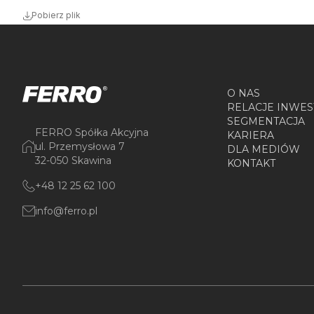
Pobierz plik
O NAS
RELACJE INWES
SEGMENTACJA
FERRO Spółka Akcyjna
KARIERA
ul. Przemysłowa 7
DLA MEDIÓW
32-050 Skawina
KONTAKT
+48 12 25 62 100
info@ferro.pl