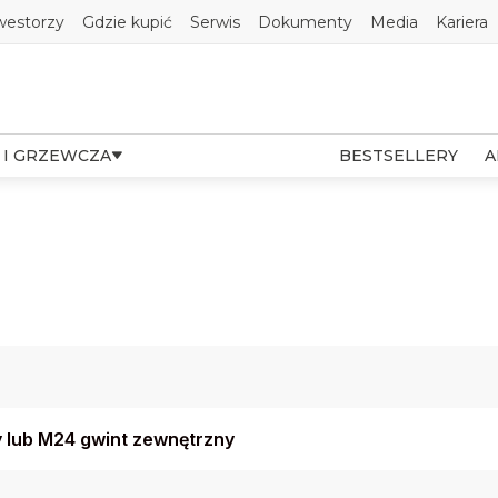
westorzy
Gdzie kupić
Serwis
Dokumenty
Media
Kariera
 I GRZEWCZA
BESTSELLERY
A
 lub M24 gwint zewnętrzny