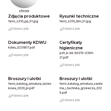
chrom
Zdjęcia produktowe
Rysunki techniczne
ferro_s310_pp_01.jpg
ferro_s310_dim_01.jpg
Pobierz plik
Pobierz plik
Dokumenty KDWU
Certyfikaty
kdwu_0231817.pdf
higieniczne
pzh_b-bk-60210-0394-
Pobierz plik
21.pdf
Pobierz plik
Broszury i ulotki
Broszury i ulotki
ferro_katalog_armatura_lazien
ferro_katalog_armatura_sanita
kowa_2020_pl.pdf
rna_i_technika_grzewcza_202
5.pdf
Pobierz plik
Pobierz plik