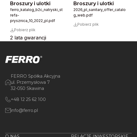
Broszury i ulotki
Broszury i ulotki
ferro_katalog_b2c_natryski_st
2026_pl_sanitary_offer_catalo
refa-
g_web.pdf
prysznica_10_2022_pl.pdf
Pobierz plik
Pobierz plik
2 lata gwarancji
FERRO Spółka Akcyjna
ul. Przemysłowa 7
32-050 Skawina
+48 12 25 62 100
info@ferro.pl
O NAS
RELACJE INWESTORSKIE