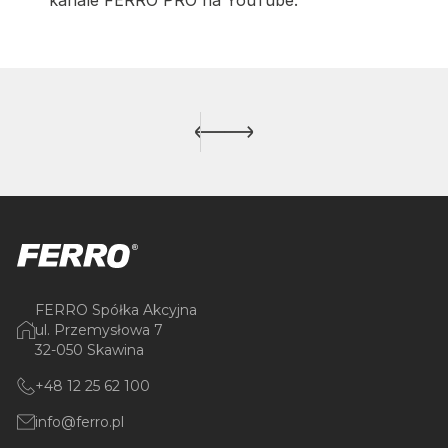
FERRO Spółka Akcyjna
ul. Przemysłowa 7
32-050 Skawina
+48 12 25 62 100
info@ferro.pl