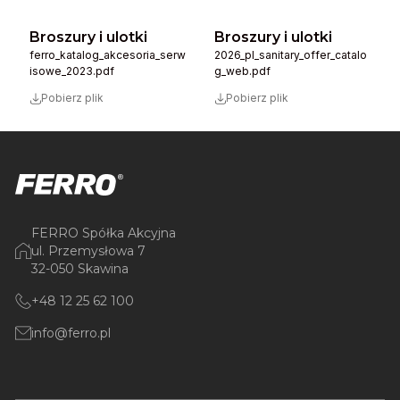
Broszury i ulotki
Broszury i ulotki
ferro_katalog_akcesoria_serw
2026_pl_sanitary_offer_catalo
isowe_2023.pdf
g_web.pdf
Pobierz plik
Pobierz plik
FERRO Spółka Akcyjna
ul. Przemysłowa 7
32-050 Skawina
+48 12 25 62 100
info@ferro.pl