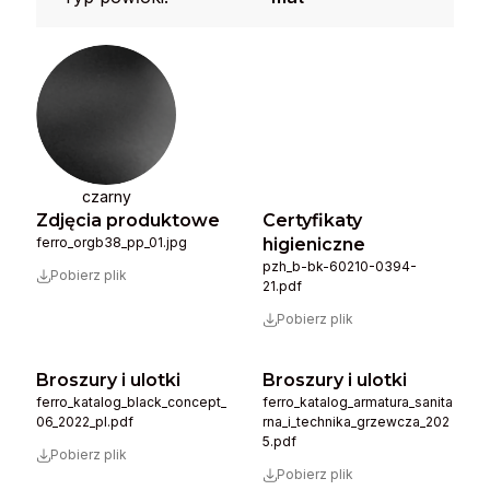
czarny
Zdjęcia produktowe
Certyfikaty
ferro_orgb38_pp_01.jpg
higieniczne
pzh_b-bk-60210-0394-
Pobierz plik
21.pdf
Pobierz plik
Broszury i ulotki
Broszury i ulotki
ferro_katalog_black_concept_
ferro_katalog_armatura_sanita
06_2022_pl.pdf
rna_i_technika_grzewcza_202
5.pdf
Pobierz plik
Pobierz plik