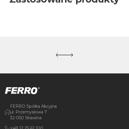
FERRO Spółka Akcyjna
ul. Przemysłowa 7
32-050 Skawina
+48 12 25 62 100