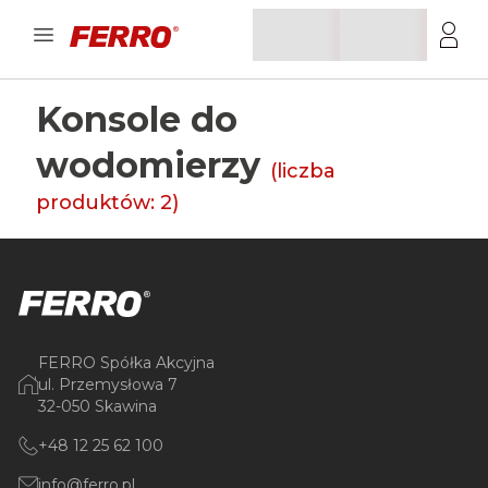
Konsole do
wodomierzy
(liczba
produktów:
2
)
FERRO Spółka Akcyjna
ul. Przemysłowa 7
32-050 Skawina
+48 12 25 62 100
info@ferro.pl