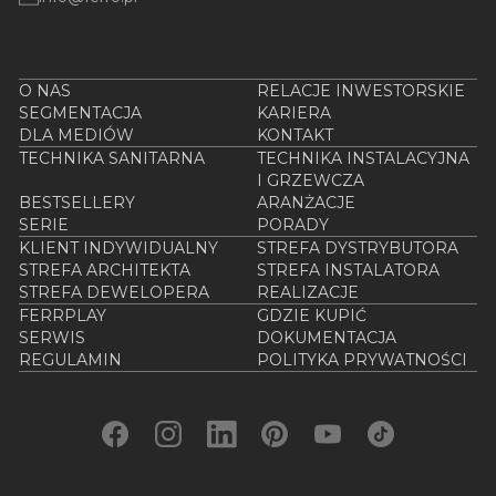
O NAS
RELACJE INWESTORSKIE
SEGMENTACJA
KARIERA
DLA MEDIÓW
KONTAKT
TECHNIKA SANITARNA
TECHNIKA INSTALACYJNA
I GRZEWCZA
BESTSELLERY
ARANŻACJE
SERIE
PORADY
KLIENT INDYWIDUALNY
STREFA DYSTRYBUTORA
STREFA ARCHITEKTA
STREFA INSTALATORA
STREFA DEWELOPERA
REALIZACJE
FERRPLAY
GDZIE KUPIĆ
SERWIS
DOKUMENTACJA
REGULAMIN
POLITYKA PRYWATNOŚCI