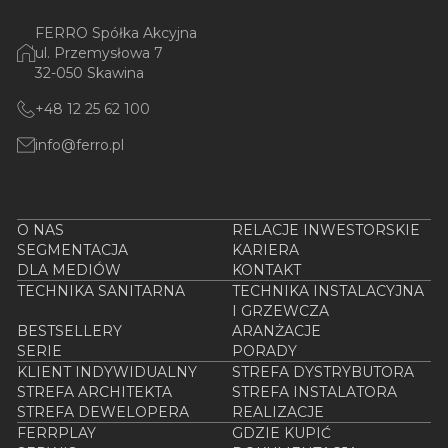
FERRO Spółka Akcyjna
ul. Przemysłowa 7
32-050 Skawina
+48 12 25 62 100
info@ferro.pl
O NAS
RELACJE INWESTORSKIE
SEGMENTACJA
KARIERA
DLA MEDIÓW
KONTAKT
TECHNIKA SANITARNA
TECHNIKA INSTALACYJNA
I GRZEWCZA
BESTSELLERY
ARANŻACJE
SERIE
PORADY
KLIENT INDYWIDUALNY
STREFA DYSTRYBUTORA
STREFA ARCHITEKTA
STREFA INSTALATORA
STREFA DEWELOPERA
REALIZACJE
FERRPLAY
GDZIE KUPIĆ