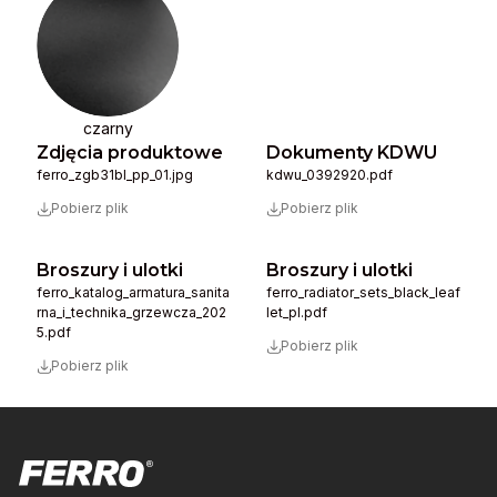
czarny
Zdjęcia produktowe
Dokumenty KDWU
ferro_zgb31bl_pp_01.jpg
kdwu_0392920.pdf
Pobierz plik
Pobierz plik
Broszury i ulotki
Broszury i ulotki
ferro_katalog_armatura_sanita
ferro_radiator_sets_black_leaf
rna_i_technika_grzewcza_202
let_pl.pdf
5.pdf
Pobierz plik
Pobierz plik