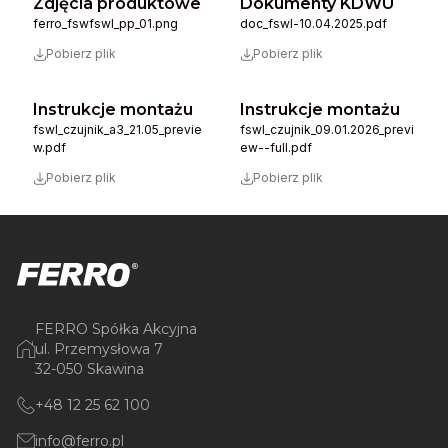
Zdjęcia produktowe
Dokumenty KDWU
ferro_fswfswl_pp_01.png
doc_fswl-10.04.2025.pdf
Pobierz plik
Pobierz plik
Instrukcje montażu
Instrukcje montażu
fswl_czujnik_a3_21.05_previe
fswl_czujnik_09.01.2026_previ
w.pdf
ew--full.pdf
Pobierz plik
Pobierz plik
FERRO Spółka Akcyjna
ul. Przemysłowa 7
32-050 Skawina
+48 12 25 62 100
info@ferro.pl