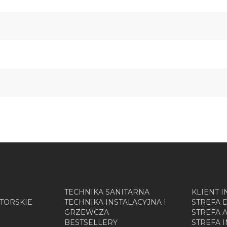
TECHNIKA SANITARNA
KLIENT 
TORSKIE
TECHNIKA INSTALACYJNA I
STREFA 
GRZEWCZA
STREFA 
BESTSELLERY
STREFA 