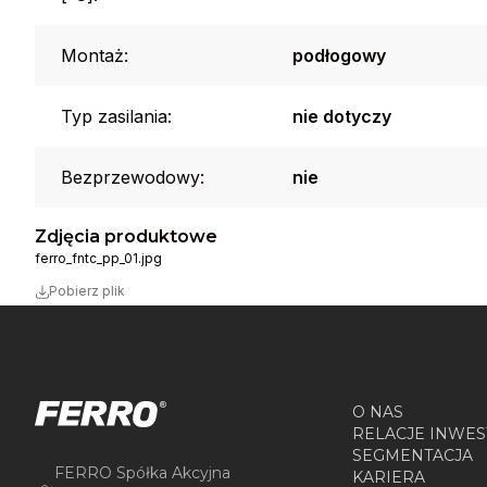
Montaż:
podłogowy
Typ zasilania:
nie dotyczy
Bezprzewodowy:
nie
Zdjęcia produktowe
ferro_fntc_pp_01.jpg
Pobierz plik
O NAS
RELACJE INWES
SEGMENTACJA
FERRO Spółka Akcyjna
KARIERA