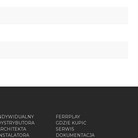
INDYWIDUALNY
FERRPLAY
DYSTRYBUTORA
GDZIE KUPIĆ
ARCHITEKTA
SERWIS
INSTALATORA
DOKUMENTACJA