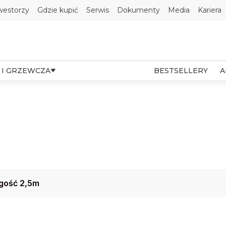
westorzy
Gdzie kupić
Serwis
Dokumenty
Media
Kariera
 I GRZEWCZA
BESTSELLERY
A
ugość 2,5m