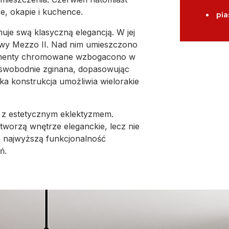
e, okapie i kuchence.
pia
e swą klasyczną elegancją. W jej
wy Mezzo II. Nad nim umieszczono
lementy chromowane wzbogacono w
 swobodnie zginana, dopasowując
a konstrukcja umożliwia wielorakie
ć z estetycznym eklektyzmem.
tworzą wnętrze eleganckie, lecz nie
 najwyższą funkcjonalność
ń.