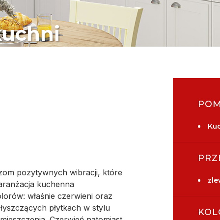
kuchni
POM
Ku
PRZ
zom pozytywnych wibracji, które
zl
 aranżacja kuchenna
lorów: właśnie czerwieni oraz
a błyszczących płytkach w stylu
KOL
mieszczenia. Czerwień natomiast