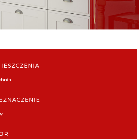
IESZCZENIA
chnia
EZNACZENIE
ew
OR