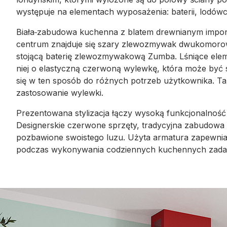
występuje na elementach wyposażenia: baterii, lodówc
Biała
zabudowa kuchenna z blatem drewnianym imponuj
centrum znajduje się szary zlewozmywak dwukomoro
stojącą baterię zlewozmywakową Zumba. Lśniące e
niej o elastyczną czerwoną wylewkę, która może być
się w ten sposób do różnych potrzeb użytkownika. Tak
zastosowanie wylewki.
Prezentowana stylizacja łączy wysoką funkcjonalnoś
Designerskie czerwone sprzęty, tradycyjna zabudowa 
pozbawione swoistego luzu. Użyta armatura zapewnia
podczas wykonywania codziennych kuchennych zada
Galeria