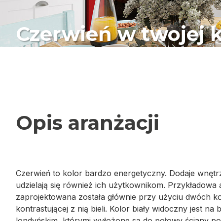
Czerwień w twojej 
Opis aranżacji
Czerwień to kolor bardzo energetyczny. Dodaje wnętr
udzielają się również ich użytkownikom. Przykładowa
zaprojektowana została głównie przy użyciu dwóch ko
kontrastującej z nią bieli. Kolor biały widoczny jest n
londyńskim, którymi wyłożone są do połowy ściany po