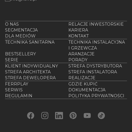
O NAS
RELACJE INWESTORSKIE
SEGMENTACJA
KARIERA
DLA MEDIÓW
KONTAKT
TECHNIKA SANITARNA
TECHNIKA INSTALACYJNA
I GRZEWCZA
BESTSELLERY
ARANŻACJE
SERIE
PORADY
KLIENT INDYWIDUALNY
STREFA DYSTRYBUTORA
STREFA ARCHITEKTA
STREFA INSTALATORA
STREFA DEWELOPERA
REALIZACJE
FERRPLAY
GDZIE KUPIĆ
SERWIS
DOKUMENTACJA
REGULAMIN
POLITYKA PRYWATNOŚCI