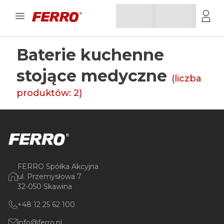
Baterie kuchenne
stojące medyczne
(liczba
produktów:
2
)
FERRO Spółka Akcyjna
ul. Przemysłowa 7
32-050 Skawina
+48 12 25 62 100
info@ferro.pl