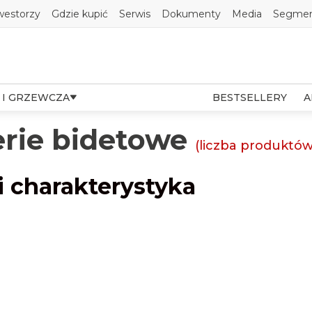
westorzy
Gdzie kupić
Serwis
Dokumenty
Media
Segmen
 I GRZEWCZA
BESTSELLERY
A
erie bidetowe
(liczba produktó
i charakterystyka