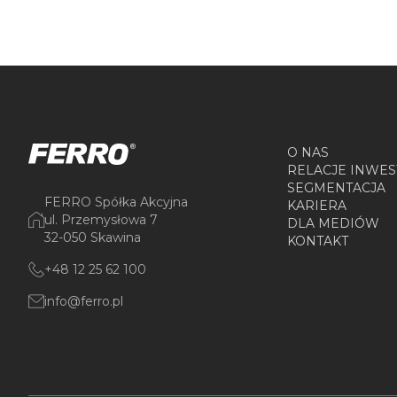
O NAS
RELACJE INWES
SEGMENTACJA
FERRO Spółka Akcyjna
KARIERA
ul. Przemysłowa 7
DLA MEDIÓW
32-050 Skawina
KONTAKT
+48 12 25 62 100
info@ferro.pl