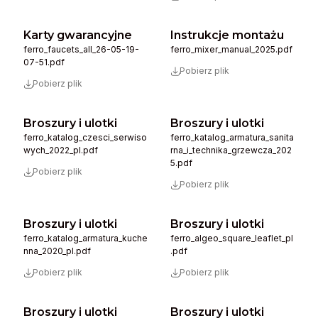
Karty gwarancyjne
Instrukcje montażu
ferro_faucets_all_26-05-19-
ferro_mixer_manual_2025.pdf
07-51.pdf
Pobierz plik
Pobierz plik
Broszury i ulotki
Broszury i ulotki
ferro_katalog_czesci_serwiso
ferro_katalog_armatura_sanita
wych_2022_pl.pdf
rna_i_technika_grzewcza_202
5.pdf
Pobierz plik
Pobierz plik
Broszury i ulotki
Broszury i ulotki
ferro_katalog_armatura_kuche
ferro_algeo_square_leaflet_pl
nna_2020_pl.pdf
.pdf
Pobierz plik
Pobierz plik
Broszury i ulotki
Broszury i ulotki