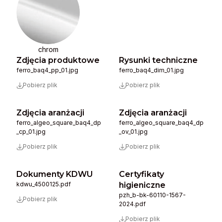
chrom
Zdjęcia produktowe
Rysunki techniczne
ferro_baq4_pp_01.jpg
ferro_baq4_dim_01.jpg
Pobierz plik
Pobierz plik
Zdjęcia aranżacji
Zdjęcia aranżacji
ferro_algeo_square_baq4_dp
ferro_algeo_square_baq4_dp
_cp_01.jpg
_ov_01.jpg
Pobierz plik
Pobierz plik
Dokumenty KDWU
Certyfikaty
kdwu_4500125.pdf
higieniczne
pzh_b-bk-60110-1567-
Pobierz plik
2024.pdf
Pobierz plik