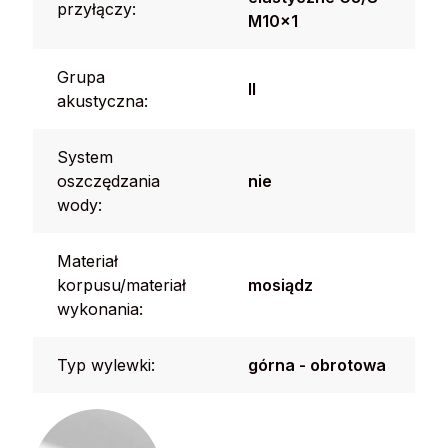
przyłączy:
M10x1
Grupa
II
akustyczna:
System
oszczędzania
nie
wody:
Materiał
korpusu/materiał
mosiądz
wykonania:
Typ wylewki:
górna - obrotowa