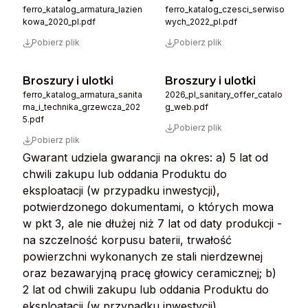
ferro_katalog_armatura_lazien
ferro_katalog_czesci_serwiso
kowa_2020_pl.pdf
wych_2022_pl.pdf
Pobierz plik
Pobierz plik
Broszury i ulotki
Broszury i ulotki
ferro_katalog_armatura_sanita
2026_pl_sanitary_offer_catalo
rna_i_technika_grzewcza_202
g_web.pdf
5.pdf
Pobierz plik
Pobierz plik
Gwarant udziela gwarancji na okres: a) 5 lat od
chwili zakupu lub oddania Produktu do
eksploatacji (w przypadku inwestycji),
potwierdzonego dokumentami, o których mowa
w pkt 3, ale nie dłużej niż 7 lat od daty produkcji -
na szczelność korpusu baterii, trwałość
powierzchni wykonanych ze stali nierdzewnej
oraz bezawaryjną pracę głowicy ceramicznej; b)
2 lat od chwili zakupu lub oddania Produktu do
eksploatacji (w przypadku inwestycji),