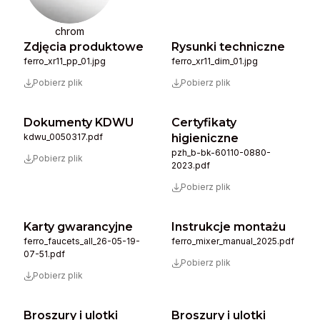
chrom
Zdjęcia produktowe
Rysunki techniczne
ferro_xr11_pp_01.jpg
ferro_xr11_dim_01.jpg
Pobierz plik
Pobierz plik
Dokumenty KDWU
Certyfikaty
kdwu_0050317.pdf
higieniczne
pzh_b-bk-60110-0880-
Pobierz plik
2023.pdf
Pobierz plik
Karty gwarancyjne
Instrukcje montażu
ferro_faucets_all_26-05-19-
ferro_mixer_manual_2025.pdf
07-51.pdf
Pobierz plik
Pobierz plik
Broszury i ulotki
Broszury i ulotki