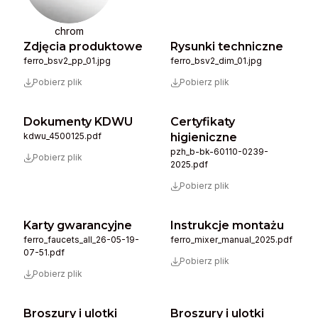
chrom
Zdjęcia produktowe
Rysunki techniczne
ferro_bsv2_pp_01.jpg
ferro_bsv2_dim_01.jpg
Pobierz plik
Pobierz plik
Dokumenty KDWU
Certyfikaty
kdwu_4500125.pdf
higieniczne
pzh_b-bk-60110-0239-
Pobierz plik
2025.pdf
Pobierz plik
Karty gwarancyjne
Instrukcje montażu
ferro_faucets_all_26-05-19-
ferro_mixer_manual_2025.pdf
07-51.pdf
Pobierz plik
Pobierz plik
Broszury i ulotki
Broszury i ulotki