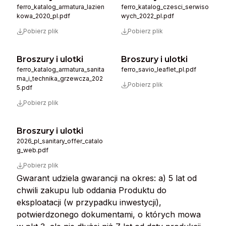
ferro_katalog_armatura_lazien
ferro_katalog_czesci_serwiso
kowa_2020_pl.pdf
wych_2022_pl.pdf
Pobierz plik
Pobierz plik
Broszury i ulotki
Broszury i ulotki
ferro_katalog_armatura_sanita
ferro_savio_leaflet_pl.pdf
rna_i_technika_grzewcza_202
Pobierz plik
5.pdf
Pobierz plik
Broszury i ulotki
2026_pl_sanitary_offer_catalo
g_web.pdf
Pobierz plik
Gwarant udziela gwarancji na okres: a) 5 lat od
chwili zakupu lub oddania Produktu do
eksploatacji (w przypadku inwestycji),
potwierdzonego dokumentami, o których mowa