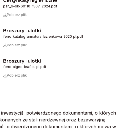
Certyfikaty higieniczne
pzh_b-bk-60110-1567-2024.pdf
Pobierz plik
Broszury i ulotki
ferro_katalog_armatura_lazienkowa_2020_pl.pdf
Pobierz plik
Broszury i ulotki
ferro_algeo_leaflet_pl.pdf
Pobierz plik
u inwestycji), potwierdzonego dokumentami, o których
wykonanych ze stali nierdzewnej oraz bezawaryjną
tycji), potwierdzonego dokumentami, o których mowa w