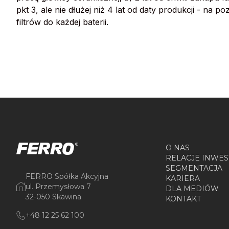
pkt 3, ale nie dłużej niż 4 lat od daty produkcji - na
filtrów do każdej baterii.
O NAS
RELACJE INWES
SEGMENTACJA
FERRO Spółka Akcyjna
KARIERA
ul. Przemysłowa 7
DLA MEDIÓW
32-050 Skawina
KONTAKT
+48 12 25 62 100