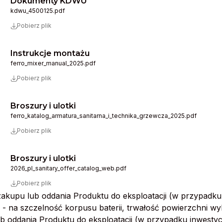
Dokumenty KDWU
kdwu_4500125.pdf
Pobierz plik
Instrukcje montażu
ferro_mixer_manual_2025.pdf
Pobierz plik
Broszury i ulotki
ferro_katalog_armatura_sanitarna_i_technika_grzewcza_2025.pdf
Pobierz plik
Broszury i ulotki
2026_pl_sanitary_offer_catalog_web.pdf
Pobierz plik
i zakupu lub oddania Produktu do eksploatacji (w przypadk
cji - na szczelność korpusu baterii, trwałość powierzchni 
 lub oddania Produktu do eksploatacji (w przypadku inwes