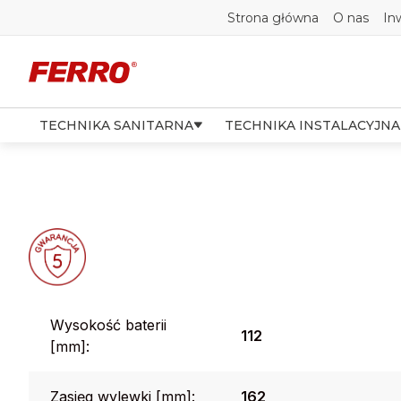
Strona główna
O nas
In
TECHNIKA SANITARNA
TECHNIKA INSTALACYJNA
Wysokość baterii
112
[mm]:
Zasięg wylewki [mm]:
162