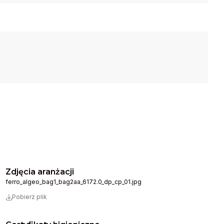
Zdjęcia aranżacji
ferro_algeo_bag1_bag2aa_6172.0_dp_cp_01.jpg
Pobierz plik