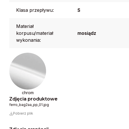
Klasa przepływu:
S
Materiał
korpusu/materiał
mosiądz
wykonania:
chrom
Zdjęcia produktowe
ferro_bag2aa_pp_01.jpg
Pobierz plik