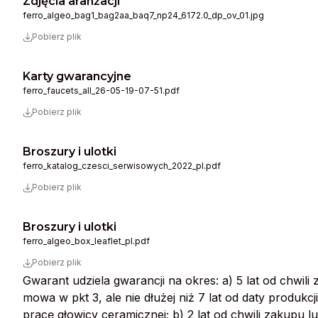
Zdjęcia aranżacji
ferro_algeo_bag1_bag2aa_baq7_np24_6172.0_dp_ov_01.jpg
Pobierz plik
Karty gwarancyjne
ferro_faucets_all_26-05-19-07-51.pdf
Pobierz plik
Broszury i ulotki
ferro_katalog_czesci_serwisowych_2022_pl.pdf
Pobierz plik
Broszury i ulotki
ferro_algeo_box_leaflet_pl.pdf
Pobierz plik
Gwarant udziela gwarancji na okres: a) 5 lat od chwil
mowa w pkt 3, ale nie dłużej niż 7 lat od daty produk
pracę głowicy ceramicznej; b) 2 lat od chwili zakupu