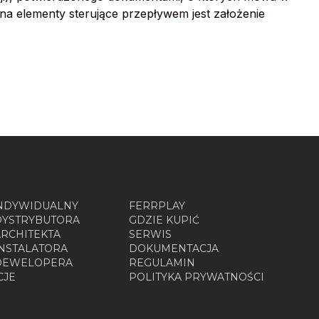
j na elementy sterujące przepływem jest założenie
INDYWIDUALNY
FERRPLAY
DYSTRYBUTORA
GDZIE KUPIĆ
ARCHITEKTA
SERWIS
INSTALATORA
DOKUMENTACJA
 DEWELOPERA
REGULAMIN
CJE
POLITYKA PRYWATNOŚCI