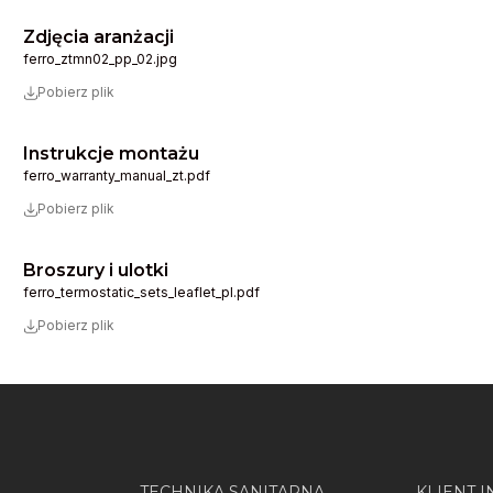
Zdjęcia aranżacji
ferro_ztmn02_pp_02.jpg
Pobierz plik
Instrukcje montażu
ferro_warranty_manual_zt.pdf
Pobierz plik
Broszury i ulotki
ferro_termostatic_sets_leaflet_pl.pdf
Pobierz plik
TECHNIKA SANITARNA
KLIENT 