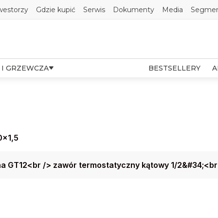
westorzy
Gdzie kupić
Serwis
Dokumenty
Media
Segmen
 I GRZEWCZA
BESTSELLERY
A
0x1,5
a GT12<br /> zawór termostatyczny kątowy 1/2&#34;<br 