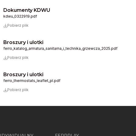
Dokumenty KDWU
kdwu_0322919.pdf
Pobierz plik
Broszury i ulotki
ferro_katalog_armatura_sanitarna_i_technika_grzewcza_2025.pdf
Pobierz plik
Broszury i ulotki
ferro_thermostats_leaflet_pl.pdf
Pobierz plik
INDYWIDUALNY
FERRPLAY