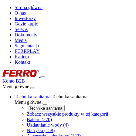
Strona główna
O nas
Inwestorzy
Gdzie kupić
Serwis
Dokumenty
Media
Segmentacja
FERRPLAY
Kariera
Kontakt
Konto B2B
Menu główne
Technika sanitarna
Technika sanitarna
Menu główne
Technika sanitarna
Zobacz wszystkie produkty w tej kategorii
Baterie
(270)
Uzdatnianie wody
(4)
Natryski
(158)
Akcesoria łazienkowe
(132)