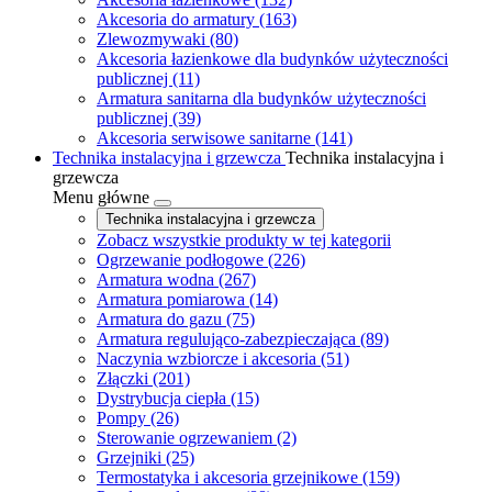
Akcesoria do armatury
(163)
Zlewozmywaki
(80)
Akcesoria łazienkowe dla budynków użyteczności
publicznej
(11)
Armatura sanitarna dla budynków użyteczności
publicznej
(39)
Akcesoria serwisowe sanitarne
(141)
Technika instalacyjna i grzewcza
Technika instalacyjna i
grzewcza
Menu główne
Technika instalacyjna i grzewcza
Zobacz wszystkie produkty w tej kategorii
Ogrzewanie podłogowe
(226)
Armatura wodna
(267)
Armatura pomiarowa
(14)
Armatura do gazu
(75)
Armatura regulująco-zabezpieczająca
(89)
Naczynia wzbiorcze i akcesoria
(51)
Złączki
(201)
Dystrybucja ciepła
(15)
Pompy
(26)
Sterowanie ogrzewaniem
(2)
Grzejniki
(25)
Termostatyka i akcesoria grzejnikowe
(159)