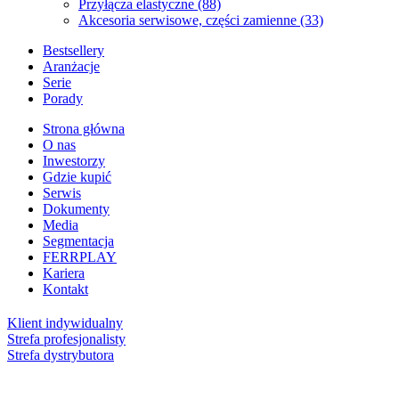
Przyłącza elastyczne
(88)
Akcesoria serwisowe, części zamienne
(33)
Bestsellery
Aranżacje
Serie
Porady
Strona główna
O nas
Inwestorzy
Gdzie kupić
Serwis
Dokumenty
Media
Segmentacja
FERRPLAY
Kariera
Kontakt
Klient indywidualny
Strefa profesjonalisty
Strefa dystrybutora